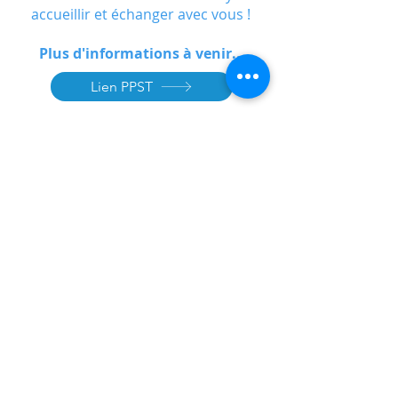
accueillir et échanger avec vous !
Plus d'informations à venir...
Lien PPST
CHU Rennes
Mentions légales
Politique de confidentialité
Conditions d'utilisation
© 2025 Helioscopie. Toutes les marques de tiers mentionnées
appartiennent à leurs propriétaires respectifs.